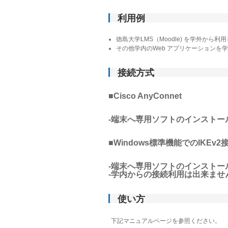
利用例
徳島大学LMS（Moodle) を学外から利
その他学内のWeb アプリケーションを
接続方式
■Cisco AnyConnet
-端末へ専用ソフトのインストー
■Windows標準機能でのIKEv2
-端末へ専用ソフトのインストー
-学内からの接続利用は出来ませ
使い方
下記マニュアルページを参照ください。