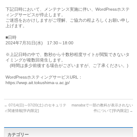
下記日時において、メンテナンス実施に伴い、WordPressホステ
ィングサービスが停止します。
ご迷惑をおかけしますがご理解、ご協力の程よろしくお願い申し
上げます。
■日時
2024年7月31日(水) 17:30～18:00
※上記日時の中で、数秒から十数秒程度サイトが閲覧できないタ
イミングが複数回発生します。
(時間は多少前後する場合がございますが、ご了承ください。)
WordPressホスティングサービスURL：
https://wwp.ait.tokushima-u.ac.jp/
←
07/14(日)～07/20(土) のセキュリテ
manabaで一部の教科が表示されない
ィ関連情報[学内限定]
件について[学内限定]
→
カテゴリー