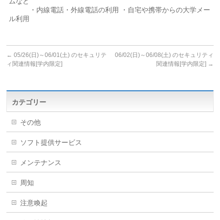
ムなど
・内線電話・外線電話の利用 ・自宅や携帯からの大学メー
ル利用
←
05/26(日)～06/01(土) のセキュリテ
06/02(日)～06/08(土) のセキュリティ
ィ関連情報[学内限定]
関連情報[学内限定]
→
カテゴリー
その他
ソフト提供サービス
メンテナンス
周知
注意喚起