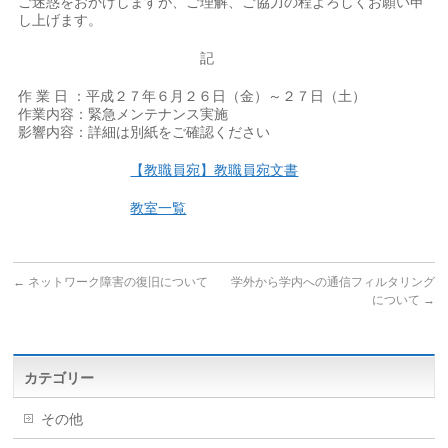
ご迷惑をおかけしますが、ご理解、ご協力の程よろしくお願い申
し上げます。
記
作 業 日 ：平成２７年６月２６日（金）～２７日（土）
作業内容：緊急メンテナンス実施
影響内容：詳細は別紙をご確認ください
【教職員宛】教職員宛文書
教室一覧
←
ネットワーク障害の復旧について
学外から学内への通信フィルタリング
について
→
カテゴリー
その他